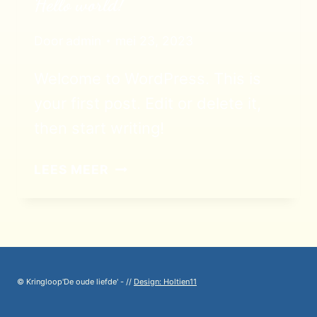
Hello world!
Door
admin
mei 23, 2023
Welcome to WordPress. This is
your first post. Edit or delete it,
then start writing!
HELLO
LEES MEER
WORLD!
© Kringloop'De oude liefde' - //
Design: Holtien11